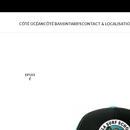
CÔTÉ OCÉAN
CÔTÉ BASSIN
TARIFS
CONTACT & LOCALISATI
EPUIS
É