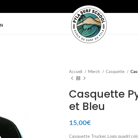
ON
Accueil
Merch
Casquette
Cas
Casquette Py
et Bleu
15,00
€
Casquette Trucker, Logo quadri colore