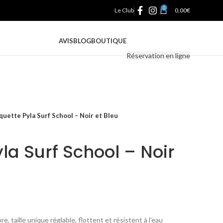
0
Le Club
0,00
€
AVIS
BLOG
BOUTIQUE
Réservation en ligne
quette Pyla Surf School – Noir et Bleu
la Surf School – Noir
, taille unique réglable, flottent et résistent à l’eau