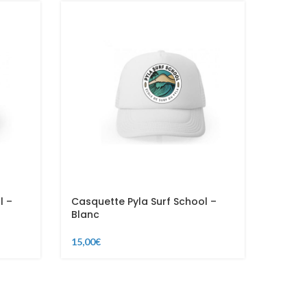
l –
Casquette Pyla Surf School –
Casque
Blanc
Blanc
15,00
€
15,00
€