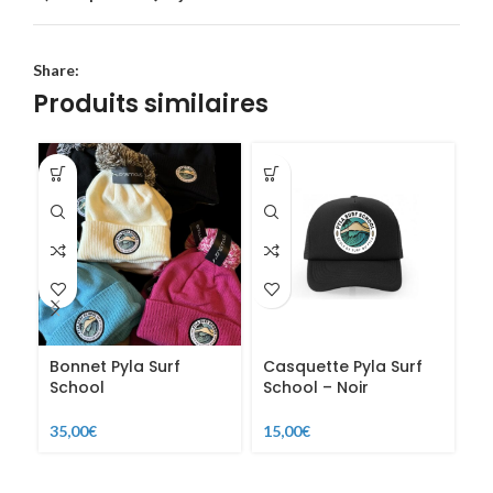
Share:
Produits similaires
Bonnet Pyla Surf
Casquette Pyla Surf
C
School
School – Noir
S
35,00
€
15,00
€
15