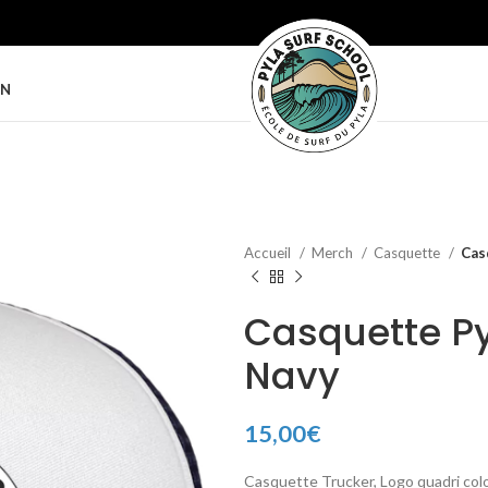
ON
Accueil
Merch
Casquette
Cas
Casquette Py
Navy
15,00
€
Casquette Trucker, Logo quadri colore