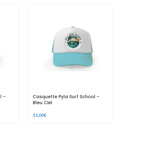
l –
Casquette Pyla Surf School –
Casque
Bleu Ciel
Rose 
15,00
€
15,00
€