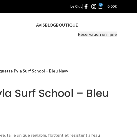
0
Le Club
0,00
€
AVIS
BLOG
BOUTIQUE
Réservation en ligne
quette Pyla Surf School – Bleu Navy
la Surf School – Bleu
, taille unique réglable, flottent et résistent à l’eau