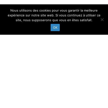
Nous utilisons des cookies pour vous garantir la meilleure
expérience sur notre site web. Si vous continuez à utiliser ce
site, nous supposerons que vous en êtes satisfait.
OK
Abonne toi à notre newsletter
FICHE INSCRIPTION
RÉGLEMENT INTÉRIEUR
MENTIONS LEGALES