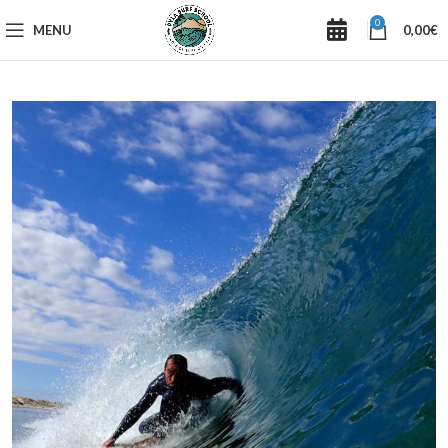
0
MENU
0,00
€