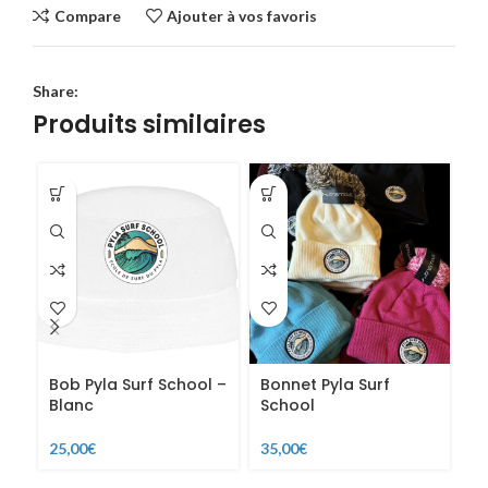
Compare
Ajouter à vos favoris
Share:
Produits similaires
Bob Pyla Surf School –
Bonnet Pyla Surf
C
Blanc
School
Sc
25,00
€
35,00
€
15