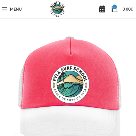
0
MENU
0,00
€