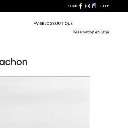
0
Le Club
0,00
€
AVIS
BLOG
BOUTIQUE
Réservation en ligne
rcachon