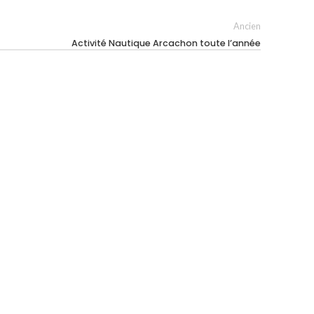
Ancien
Activité Nautique Arcachon toute l’année
Une quête d’