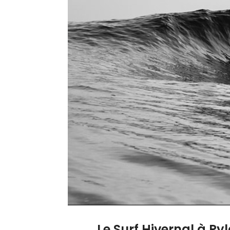
Le Surf Hivernal à Py