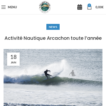
0
MENU
0,00
€
NEWS
Activité Nautique Arcachon toute l’année
18
JAN