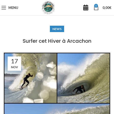
0
MENU
0,00
€
NEWS
Surfer cet Hiver à Arcachon
17
NOV