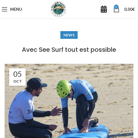
0
MENU
0,00
€
NEWS
Avec See Surf tout est possible
05
OCT