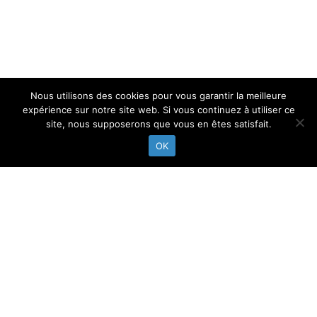
Nous utilisons des cookies pour vous garantir la meilleure
expérience sur notre site web. Si vous continuez à utiliser ce
Abonne toi à notre newsletter
site, nous supposerons que vous en êtes satisfait.
OK
FICHE INSCRIPTION
RÉGLEMENT INTÉRIEUR
MENTIONS LEGALES