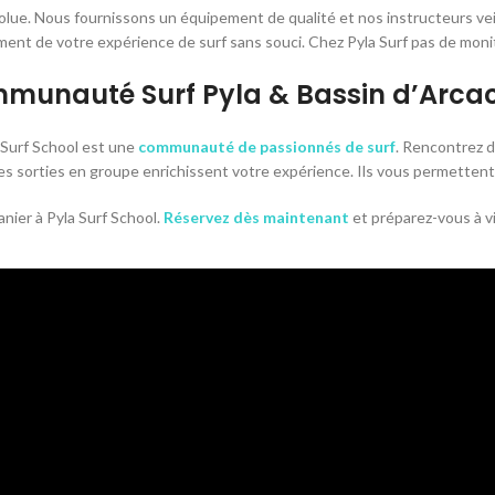
solue. Nous fournissons un équipement de qualité et nos instructeurs ve
ement de votre expérience de surf sans souci. Chez Pyla Surf pas de monit
munauté Surf Pyla & Bassin d’Arca
a Surf School est une
communauté de passionnés de surf
. Rencontrez d
 sorties en groupe enrichissent votre expérience. Ils vous permettent 
anier à Pyla Surf School.
Réservez dès maintenant
et préparez-vous à vi