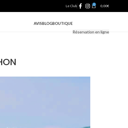
0
Le Club
0,00
€
AVIS
BLOG
BOUTIQUE
Réservation en ligne
CHON