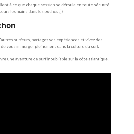
illent à ce que chaque session se déroule en toute sécurité.
eurs les mains dans les poches ;))
chon
’autres surfeurs, partagez vos expériences et vivez des
de vous immerger pleinement dans la culture du surf.
vre une aventure de surf inoubliable sur la côte atlantique.