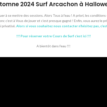
tomne 2024 Surf Arcachon à Hallow
 à se mettre des sessions. Alors Tous à l’eau ! A priori, les condition
nc c’est à Vous de jouer et c’est presque gagné ! Enfin, vous aurez le pri
i privatisé.
Alors si vous souhaitez nous contacter n’hésitez pas, c’est 
!!! Pour réserver votre Cours de Surf c’est ici !!!
A bientôt dans l’eau !!!