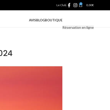
0
Le Club
0,00
€
AVIS
BLOG
BOUTIQUE
Réservation en ligne
024