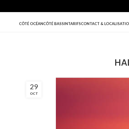
CÔTÉ OCÉAN
CÔTÉ BASSIN
TARIFS
CONTACT & LOCALISATI
HA
29
OCT