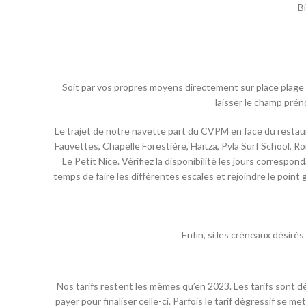
B
Soit par vos propres moyens directement sur place plage d
laisser le champ préno
Le trajet de notre navette part du CVPM en face du restaura
Fauvettes, Chapelle Forestière, Haïtza, Pyla Surf School, 
Le Petit Nice. Vérifiez la disponibilité les jours corres
temps de faire les différentes escales et rejoindre le point 
Enfin, si les créneaux désiré
Nos tarifs restent les mêmes qu’en 2023. Les tarifs sont 
payer pour finaliser celle-ci. Parfois le tarif dégressif s