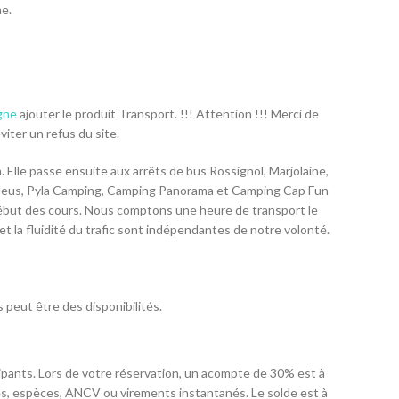
e.
gne
ajouter le produit Transport. !!! Attention !!! Merci de
viter un refus du site.
 Elle passe ensuite aux arrêts de bus Rossignol, Marjolaine,
ts bleus, Pyla Camping, Camping Panorama et Camping Cap Fun
e début des cours. Nous comptons une heure de transport le
 et la fluidité du trafic sont indépendantes de notre volonté.
 peut être des disponibilités.
ipants. Lors de votre réservation, un acompte de 30% est à
ques, espèces, ANCV ou virements instantanés. Le solde est à