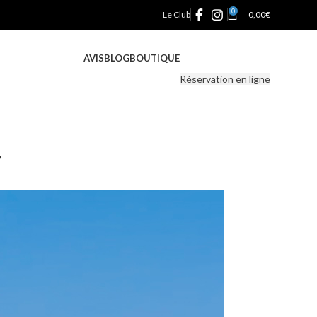
0
Le Club
0,00
€
AVIS
BLOG
BOUTIQUE
Réservation en ligne
4