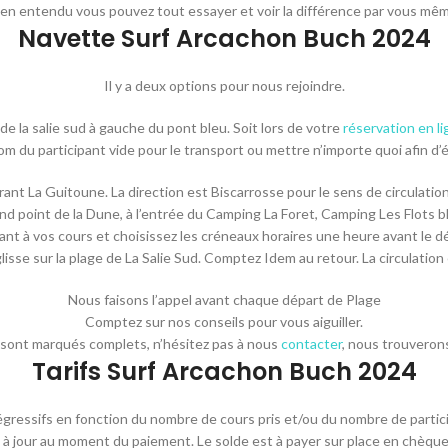
ien entendu vous pouvez tout essayer et voir la différence par vous mêm
Navette Surf Arcachon Buch 2024
Il y a deux options pour nous rejoindre.
e la salie sud à gauche du pont bleu. Soit lors de votre
réservation en li
m du participant vide pour le transport ou mettre n’importe quoi afin d’é
nt La Guitoune. La direction est Biscarrosse pour le sens de circulation.
Rond point de la Dune, à l’entrée du Camping La Foret, Camping Les Flo
pondant à vos cours et choisissez les créneaux horaires une heure avant l
glisse sur la plage de La Salie Sud. Comptez Idem au retour. La circulation
Nous faisons l’appel avant chaque départ de Plage
Comptez sur nos conseils pour vous aiguiller.
s sont marqués complets, n’hésitez pas à nous
contacter
, nous trouverons
Tarifs Surf Arcachon Buch 2024
dégressifs en fonction du nombre de cours pris et/ou du nombre de partic
e met à jour au moment du paiement. Le solde est à payer sur place en chè