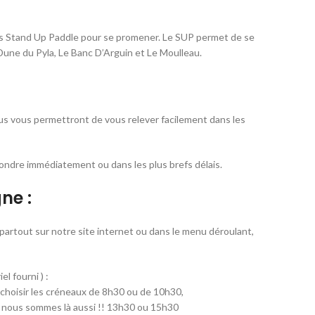
r les Stand Up Paddle pour se promener. Le SUP permet de se
Dune du Pyla, Le Banc D’Arguin et Le Moulleau.
ous vous permettront de vous relever facilement dans les
ondre immédiatement ou dans les plus brefs délais.
ne :
 partout sur notre site internet ou dans le menu déroulant,
l fourni ) :
ez choisir les créneaux de 8h30 ou de 10h30,
ors nous sommes là aussi !! 13h30 ou 15h30