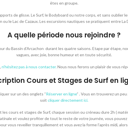
êtes en groupe.
upports de glisse. Le Surf, le Bodyboard ou notre corps, et sans oublie
on ou le Lac de Cazaux. Les excursions nautiques se pratiquent entre La 
A quelle période nous rejoindre ?
tour du Bassin d’Arcachon durant les quatre saisons. Etape par étape, n
vagues, avec joie, bonne humeur et en toute sécurité.
,
n’hésitez pas à nous contacter.
Nous nous ferons un plaisir de vous rép
cription Cours et Stages de Surf en lig
iquer sur un des onglets “
Réserver en ligne
” . Vous en trouverez un peu
soit
cliquer directement ici.
les cours et stages de Surf, chaque session ou créneau dure 2h ( matérie
 matinale et voulez profiter de tout le reste de votre journée, vous pouv
pour vous reveiller tranquillement et vous avez la forme l’après midi, al