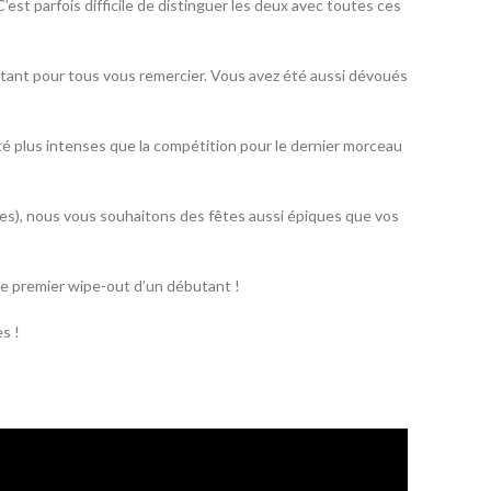
st parfois difficile de distinguer les deux avec toutes ces
stant pour tous vous remercier. Vous avez été aussi dévoués
é plus intenses que la compétition pour le dernier morceau
tes), nous vous souhaitons des fêtes aussi épiques que vos
 le premier wipe-out d’un débutant !
s !