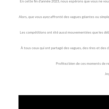
En cette fin d’année 2023, nous espérons que vous ne vous 
Alors, que vous ayez affronté des vagues géantes ou simple
Les compétitions ont été aussi mouvementées que les débat
À tous ceux qui ont partagé des vagues, des rires et des 
Profitez bien de ces moments de rep
Jo