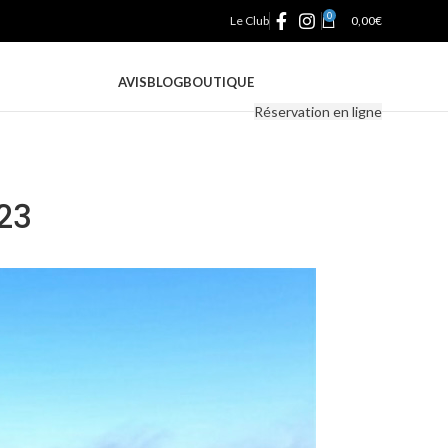
0
Le Club
0,00
€
AVIS
BLOG
BOUTIQUE
Réservation en ligne
23