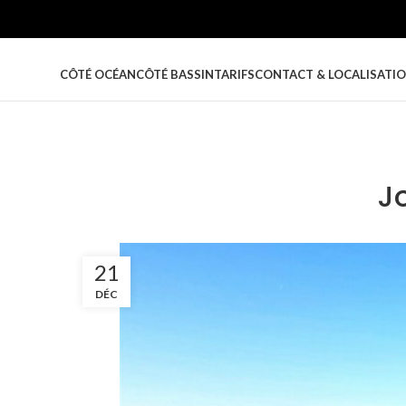
CÔTÉ OCÉAN
CÔTÉ BASSIN
TARIFS
CONTACT & LOCALISATI
J
21
DÉC