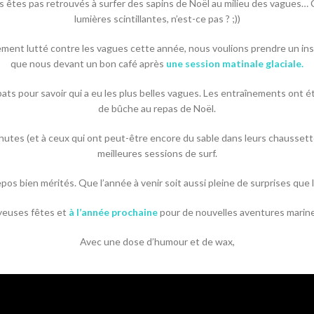
êtes pas retrouvés à surfer des sapins de Noël au milieu des vagues… C’e
lumières scintillantes, n’est-ce pas ? ;))
ment lutté contre les vagues cette année, nous voulions prendre un in
que nous devant un bon café après
une session matinale glaciale.
s pour savoir qui a eu les plus belles vagues. Les entraînements ont ét
de bûche au repas de Noël.
chutes (et à ceux qui ont peut-être encore du sable dans leurs chausset
meilleures sessions de surf.
os bien mérités. Que l’année à venir soit aussi pleine de surprises que
yeuses fêtes et
à l’année prochaine
pour de nouvelles aventures marine
Avec une dose d’humour et de wax,