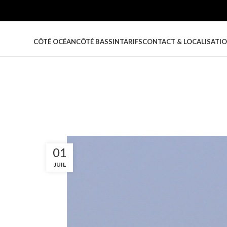
CÔTÉ OCÉAN
CÔTÉ BASSIN
TARIFS
CONTACT & LOCALISATI
01
JUIL