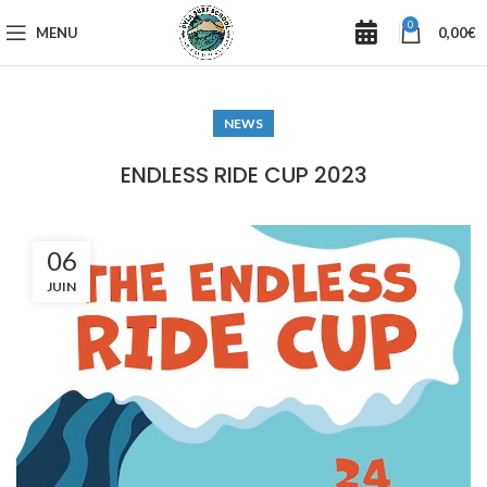
0
MENU
0,00
€
NEWS
ENDLESS RIDE CUP 2023
06
JUIN