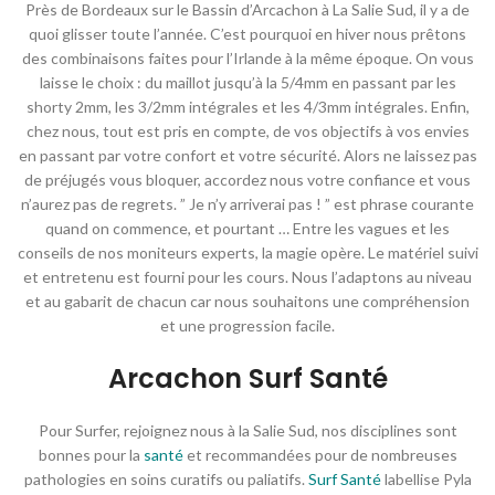
Près de Bordeaux sur le Bassin d’Arcachon à La Salie Sud, il y a de
quoi glisser toute l’année. C’est pourquoi en hiver nous prêtons
des combinaisons faites pour l’Irlande à la même époque. On vous
laisse le choix : du maillot jusqu’à la 5/4mm en passant par les
shorty 2mm, les 3/2mm intégrales et les 4/3mm intégrales. Enfin,
chez nous, tout est pris en compte, de vos objectifs à vos envies
en passant par votre confort et votre sécurité. Alors ne laissez pas
de préjugés vous bloquer, accordez nous votre confiance et vous
n’aurez pas de regrets. ” Je n’y arriverai pas ! ” est phrase courante
quand on commence, et pourtant … Entre les vagues et les
conseils de nos moniteurs experts, la magie opère. Le matériel suivi
et entretenu est fourni pour les cours. Nous l’adaptons au niveau
et au gabarit de chacun car nous souhaitons une compréhension
et une progression facile.
Arcachon Surf Santé
Pour Surfer, rejoignez nous à la Salie Sud, nos disciplines sont
bonnes pour la
santé
et recommandées pour de nombreuses
pathologies en soins curatifs ou paliatifs.
Surf Santé
labellise Pyla