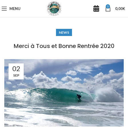
0
MENU
0,00
€
NEWS
Merci à Tous et Bonne Rentrée 2020
02
SEP