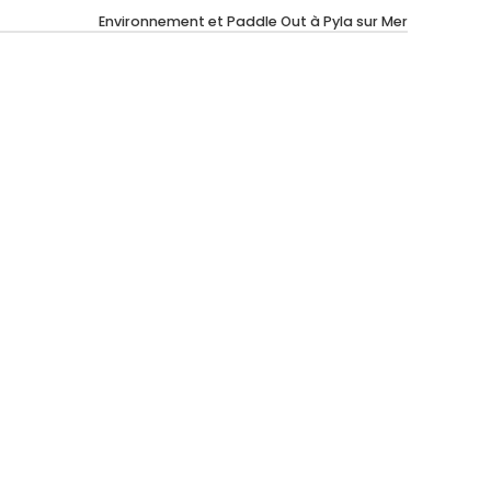
Environnement et Paddle Out à Pyla sur Mer
Une quête d’