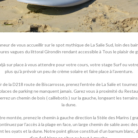
nneur de vous accueillir sur le spot mythique de La Salie Sud, loin des bai
eures vagues du littoral Girondin rendant accessible à Tous le plaisir de gl
éjà sur place à vous attendre pour votre cours, votre stage Surf ou votre 
plus qu’à prévoir un peu de crème solaire et faire place à l’aventure.
ir de la D218 route de Biscarrosse, prenez l’entrée de La Salie et tourne
s places de parking ne manquent jamais. Garez vous à proximité du Restaur
errez un chemin de bois ( caillebotis ) sur la gauche, longeant les terra
la dune.
re montée, prenez le chemin à gauche direction la Stèle des Marins ( gra
continuez par l’accès à la plage en face, un large chemin de sable avec de
ant les oyats et la dune. Notre point glisse constitué d’un barnum blanc,
d’un 4×4 blanc se situe au bout à gauche.