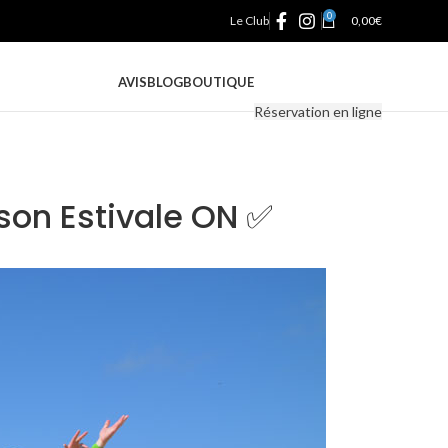
0
Le Club
0,00
€
AVIS
BLOG
BOUTIQUE
Réservation en ligne
ison Estivale ON ✅