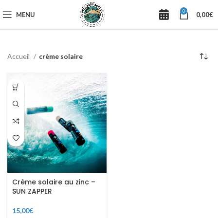
0
MENU
0,00
€
Accueil
crème solaire
Crème solaire au zinc –
SUN ZAPPER
15,00
€